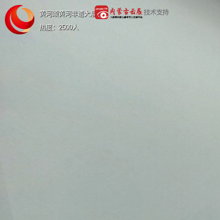
黄河颂黄河非遗大展
热度：
2500
人